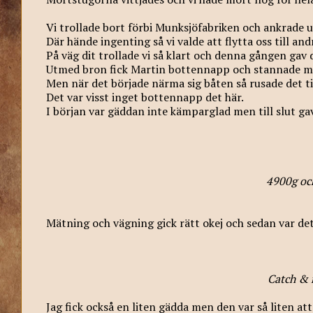
Vi trollade bort förbi Munksjöfabriken och ankrade u
Där hände ingenting så vi valde att flytta oss till a
På väg dit trollade vi så klart och denna gången gav 
Utmed bron fick Martin bottennapp och stannade mot
Men när det började närma sig båten så rusade det til
Det var visst inget bottennapp det här.
I början var gäddan inte kämparglad men till slut ga
4900g oc
Mätning och vägning gick rätt okej och sedan var det
Catch & 
Jag fick också en liten gädda men den var så liten at