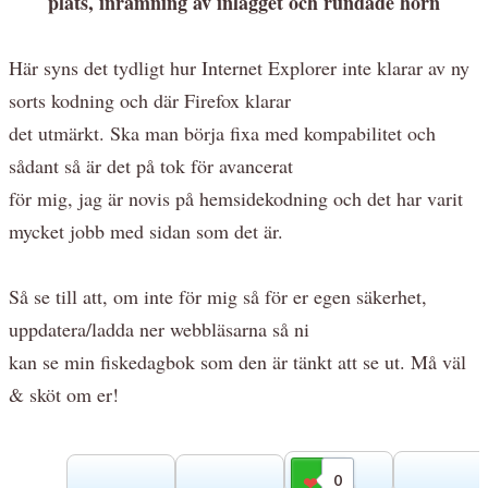
plats, inramning av inlägget och rundade hörn
Här syns det tydligt hur Internet Explorer inte klarar av ny
sorts kodning och där Firefox klarar
det utmärkt. Ska man börja fixa med kompabilitet och
sådant så är det på tok för avancerat
för mig, jag är novis på hemsidekodning och det har varit
mycket jobb med sidan som det är.
Så se till att, om inte för mig så för er egen säkerhet,
uppdatera/ladda ner webbläsarna så ni
kan se min fiskedagbok som den är tänkt att se ut. Må väl
& sköt om er!
0
Gilla