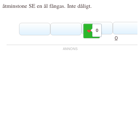
åtminstone SE en ål fångas. Inte dåligt.
0
Gilla
0