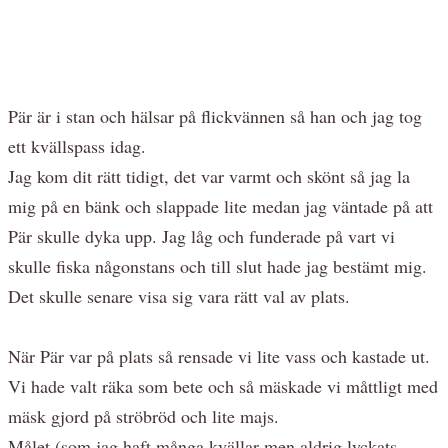
Pär är i stan och hälsar på flickvännen så han och jag tog
ett kvällspass idag.
Jag kom dit rätt tidigt, det var varmt och skönt så jag la
mig på en bänk och slappade lite medan jag väntade på att
Pär skulle dyka upp. Jag låg och funderade på vart vi
skulle fiska någonstans och till slut hade jag bestämt mig.
Det skulle senare visa sig vara rätt val av plats.
När Pär var på plats så rensade vi lite vass och kastade ut.
Vi hade valt räka som bete och så mäskade vi måttligt med
mäsk gjord på ströbröd och lite majs.
Målet (som jag haft många kvällar men aldrig lyckats