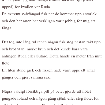
uppnå) för kvällen var Ruda.
En extremt svårfångad fisk när de kommer upp i storlek
och den här arten har verkligen varit jobbig för mig att
fånga.
Det tog inte lång tid innan någon fisk steg nästan rakt upp
och bröt ytan, mörkt brun och det kunde bara vara
antingen Ruda eller Sutare. Detta hände en meter från mitt
flöte.
En liten stund gick och fisken hade varit uppe ett antal
gånger och gjort samma sak.
Några väldigt försiktiga pill på betet gjorde att flötet
gungade ibland och någon gång sjönk eller steg flötet för
att två sekunder senare lägga sig tillrätta igen.