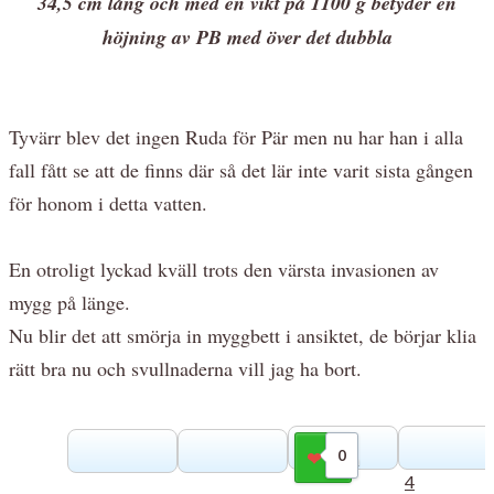
34,5 cm lång och med en vikt på 1100 g betyder en
höjning av PB med över det dubbla
Tyvärr blev det ingen Ruda för Pär men nu har han i alla
fall fått se att de finns där så det lär inte varit sista gången
för honom i detta vatten.
En otroligt lyckad kväll trots den värsta invasionen av
mygg på länge.
Nu blir det att smörja in myggbett i ansiktet, de börjar klia
rätt bra nu och svullnaderna vill jag ha bort.
0
Gilla
4