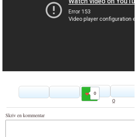
0
Gilla
0
Skriv en kommentar