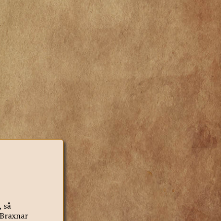
 så
 Braxnar