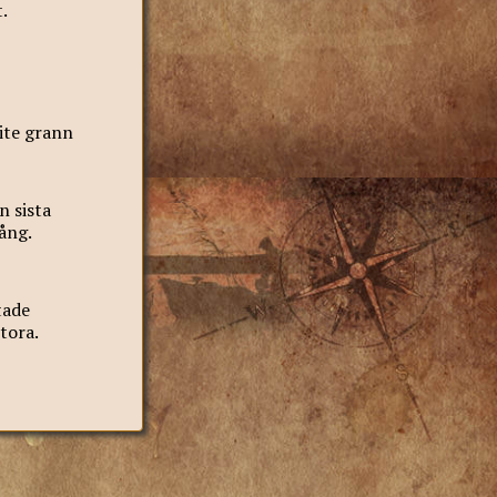
t.
lite grann
n sista
ång.
tade
stora.