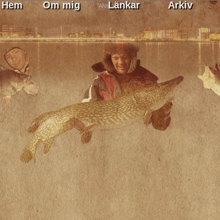
Hem
Om mig
Länkar
Arkiv