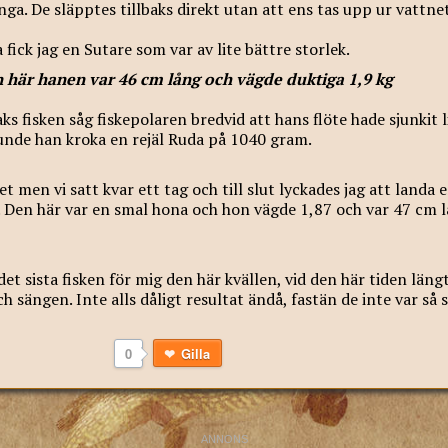
ånga. De släpptes tillbaks direkt utan att ens tas upp ur vattne
a fick jag en Sutare som var av lite bättre storlek.
 här hanen var 46 cm lång och vägde duktiga 1,9 kg
aks fisken såg fiskepolaren bredvid att hans flöte hade sjunkit 
unde han kroka en rejäl Ruda på 1040 gram.
t men vi satt kvar ett tag och till slut lyckades jag att landa e
. Den här var en smal hona och hon vägde 1,87 och var 47 cm l
det sista fisken för mig den här kvällen, vid den här tiden läng
h sängen. Inte alls dåligt resultat ändå, fastän de inte var så 
0
Gilla