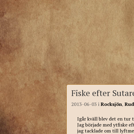
Fiske efter Sutar
2013-06-03
i
Rocksjön
,
Rud
Igår kväll blev det en tur
Jag började med ytfiske e
jag tacklade om till lyftm