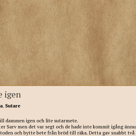
e igen
a
,
Sutare
 till dammen igen och lite sutarmete.
fter Sarv men det var segt och de hade inte kommit igång ännu,
etoden och bytte bete från bröd till räka. Detta gav snabbt två