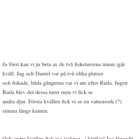
Ja först kan vi ju beta av de två fisketurerna innan igår
kväll. Jag och Daniel var på två olika platser
och fiskade, båda gångerna var vi ute efter Ruda. Ingen
Ruda blev det dessa turer men vi fick se
andra djur. Första kvällen fick vi se en vattensork (?)
simma längs kanten.
Och andra kvällen fick jag jackpot...i kräftor! Jag fångade