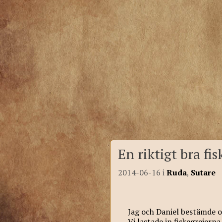
En riktigt bra fis
2014-06-16
i
Ruda
,
Sutare
Jag och Daniel bestämde oss
Vi lastade in fiskegrejern