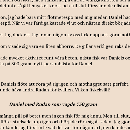
det inte så jättemycket knott och till slut försvann de nästan 
ön, jag hade bara mitt flötmetespö med mig medan Daniel had
espö. När vi var färdiga kastade vi ut och nästan direkt börjad
Det tog dock ett tag innan någon av oss fick napp att göra mot
som visade sig vara en liten abborre. De gillar verkligen räka de
 hade mycket aktivitet runt våra beten, nästa fisk var Daniels o
uda på 800 gram, nytt personbästa för Daniel.
e Daniels flöte att röra på sig igen och mothugget satt perfekt
kunde håva andra Rudan för kvällen. Vilken fiskekväll!
Daniel med Rudan som vägde 750 gram
 många pill på betet men ingen fisk för mig ännu. Men till slut,
 flöte, studsade upp igen och började röra sig åt sidan. Jag gj
här kände jag först inte vad det var för någon art, den kändes i