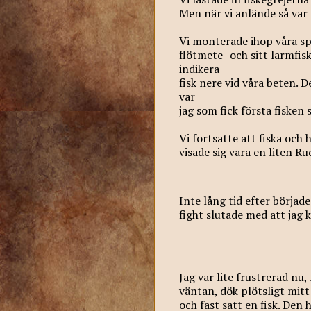
Men när vi anlände så var 
Vi monterade ihop våra sp
flötmete- och sitt larmfisk
indikera
fisk nere vid våra beten. 
var
jag som fick första fisken 
Vi fortsatte att fiska och
visade sig vara en liten R
Inte lång tid efter börjad
fight slutade med att jag 
Jag var lite frustrerad nu,
väntan, dök plötsligt mitt
och fast satt en fisk. Den 