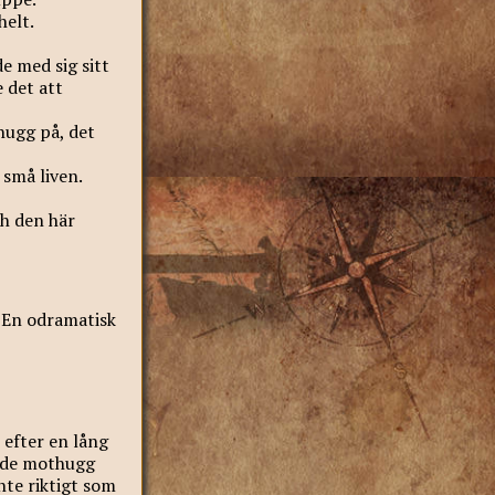
helt.
e med sig sitt
e det att
hugg på, det
 små liven.
ch den här
. En odramatisk
 efter en lång
orde mothugg
nte riktigt som