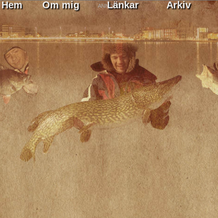
Hem
Om mig
Länkar
Arkiv