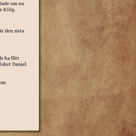
dlade om en
e 850g.
r den sista
e ha fått
isket Daniel.
som