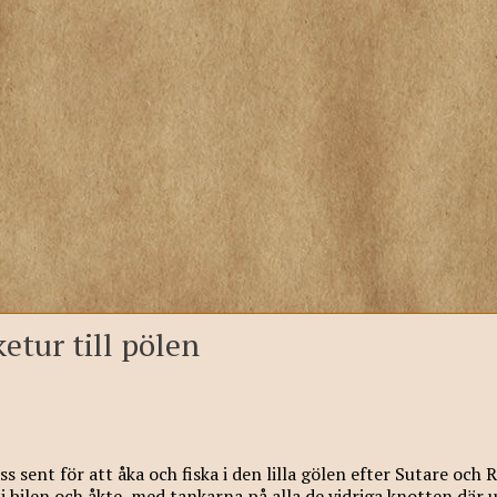
ketur till pölen
 sent för att åka och fiska i den lilla gölen efter Sutare och 
a i bilen och åkte, med tankarna på alla de vidriga knotten där 