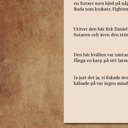
en Sutare men bjöd på någ
Ruda som krokats. Fighten
Utöver den här fick Danie
Sutaren och även den störs
Den här kvällen var nästan
fånga en karp på sitt larm
Ja just det ja, vi fiskade
hälsade på var ingen mind