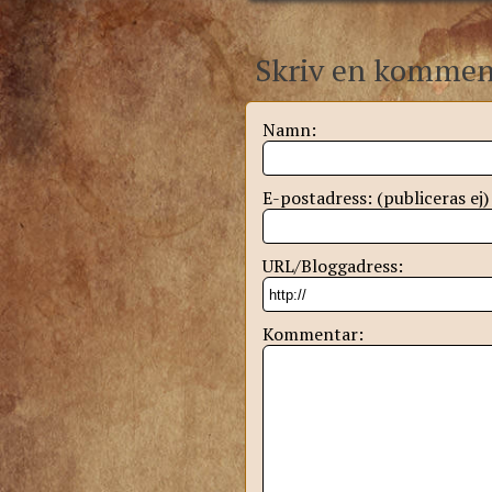
Skriv en kommen
Namn:
E-postadress: (publiceras ej)
URL/Bloggadress:
Kommentar: