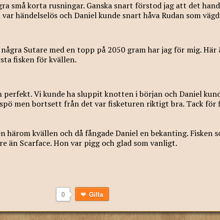
ra små korta rusningar. Ganska snart förstod jag att det han
 var händelselös och Daniel kunde snart håva Rudan som vägd
l några Sutare med en topp på 2050 gram har jag för mig. Här ä
ta fisken för kvällen.
 perfekt. Vi kunde ha sluppit knotten i början och Daniel kund
spö men bortsett från det var fisketuren riktigt bra. Tack för f
 även härom kvällen och då fångade Daniel en bekanting. Fisken 
re än Scarface. Hon var pigg och glad som vanligt.
0
Gilla