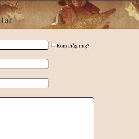
tar
Kom ihåg mig?