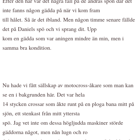
Efter den här var det några fäll på de andras spön där det
inte fanns någon gädda på när vi kom fram
till hålet. Så är det ibland. Men någon timme senare fällde
det på Daniels spö och vi sprang dit. Upp
kom en gädda som var aningen mindre än min, men i
samma bra kondition.
Nu hade vi fått sällskap av motocross-åkare som man kan
se en i bakgrunden här. Det var hela
14 stycken crossar som åkte runt på en ploga bana mitt på
sjön, ett stenkast från mitt yttersta
spö. Jag vet inte om dessa högljudda maskiner störde
gäddorna något, men nån lugn och ro