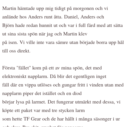
Martin hämtade upp mig tidigt på morgonen och vi
anlände hos Anders runt åtta. Daniel, Anders och
Björn hade redan hunnit ut och var i full färd med att sätta
ut sina sista spön när jag och Martin klev
på isen. Vi ville inte vara sämre utan började borra upp hål
till oss direkt.
Första "fället" kom på ett av mina spön, det med
elektroniskt napplarm. Då blir det egentligen inget
fäll där en vippa utlöses och gungar fritt i vinden utan med
napplarm piper det istället och en diod
börjar lysa på larmet. Det fungerar utmärkt med dessa, vi
köpte ett paket var med tre stycken larm
som hette TF Gear och de har hållt i många säsonger i ur
och skur. Bra skit, mycket för pengarna.