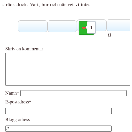
sträck dock. Vart, hur och när vet vi inte.
1
Gilla
0
Skriv en kommentar
Namn*
E-postadress*
Blogg-adress