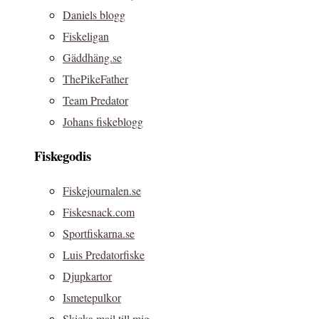
Daniels blogg
Fiskeligan
Gäddhäng.se
ThePikeFather
Team Predator
Johans fiskeblogg
Fiskegodis
Fiskejournalen.se
Fiskesnack.com
Sportfiskarna.se
Luis Predatorfiske
Djupkartor
Ismetepulkor
Skicka mail till mig