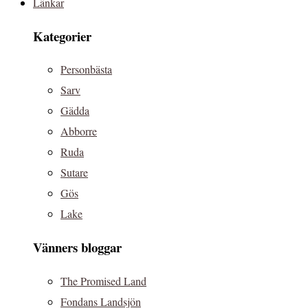
Länkar
Kategorier
Personbästa
Sarv
Gädda
Abborre
Ruda
Sutare
Gös
Lake
Vänners bloggar
The Promised Land
Fondans Landsjön