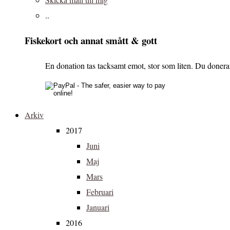
..
Fiskekort och annat smått & gott
En donation tas tacksamt emot, stor som liten. Du donerar 
Arkiv
2017
Juni
Maj
Mars
Februari
Januari
2016