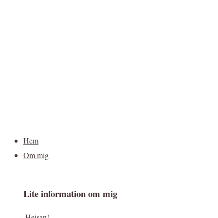
Hem
Om mig
Lite information om mig
Hejsan!