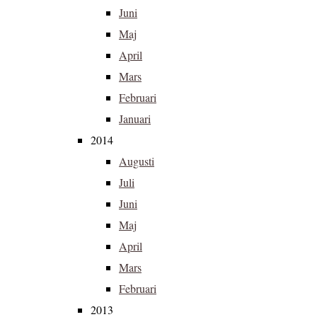
Juni
Maj
April
Mars
Februari
Januari
2014
Augusti
Juli
Juni
Maj
April
Mars
Februari
2013