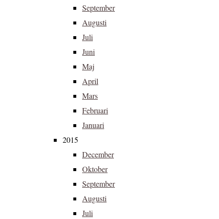
September
Augusti
Juli
Juni
Maj
April
Mars
Februari
Januari
2015
December
Oktober
September
Augusti
Juli