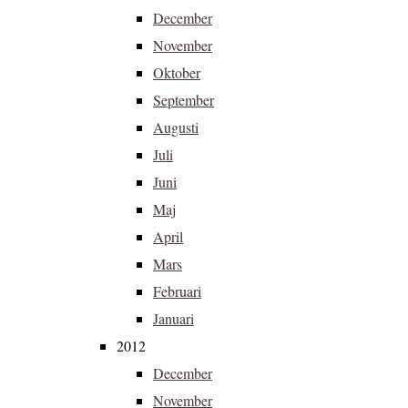
December
November
Oktober
September
Augusti
Juli
Juni
Maj
April
Mars
Februari
Januari
2012
December
November