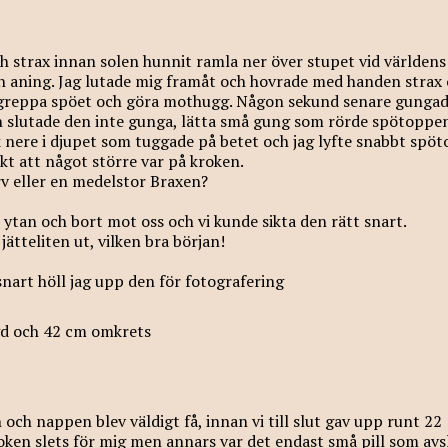
 strax innan solen hunnit ramla ner över stupet vid världens
n aning. Jag lutade mig framåt och hovrade med handen strax
 greppa spöet och göra mothugg. Någon sekund senare gunga
n slutade den inte gunga, lätta små gung som rörde spötoppe
k nere i djupet som tuggade på betet och jag lyfte snabbt spöt
t att något större var på kroken.
rv eller en medelstor Braxen?
tan och bort mot oss och vi kunde sikta den rätt snart.
ätteliten ut, vilken bra början!
nart höll jag upp den för fotografering
d och 42 cm omkrets
 och nappen blev väldigt få, innan vi till slut gav upp runt 22
kroken slets för mig men annars var det endast små pill som avs