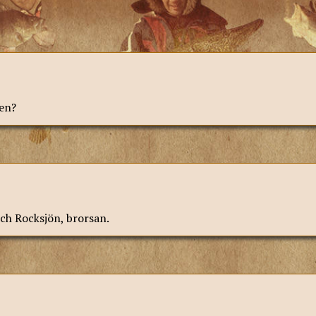
en?
och Rocksjön, brorsan.