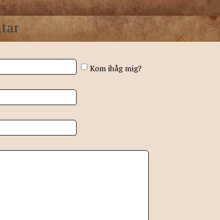
tar
Kom ihåg mig?