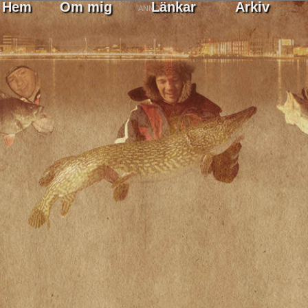
Hem
Om mig
Länkar
Arkiv