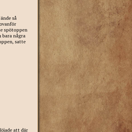
 ände så
 ovanför
de spötoppen
n bara några
oppen, satte
löjade att där