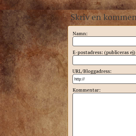
Skriv en kommen
Namn:
E-postadress: (publiceras ej)
URL/Bloggadress:
Kommentar: