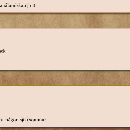
 småländskan ju !!
ack
unt någon sjö i sommar