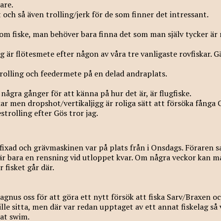
are.
 och så även trolling/jerk för de som finner det intressant.
nom fiske, man behöver bara finna det som man själv tycker är r
 är flötesmete efter någon av våra tre vanligaste rovfiskar. 
rolling och feedermete på en delad andraplats.
 några gånger för att känna på hur det är, är flugfiske.
kar men dropshot/vertikaljigg är roliga sätt att försöka fånga 
strolling efter Gös tror jag.
ixad och grävmaskinen var på plats från i Onsdags. Föraren sa
 är bara en rensning vid utloppet kvar. Om några veckor kan 
r fisket går där.
agnus oss för att göra ett nytt försök att fiska Sarv/Braxen och
ille sitta, men där var redan upptaget av ett annat fiskelag så 
nat swim.