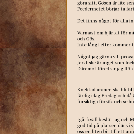
göra sitt. Gösen är lite sen
Feedermetet börjar ta fart
Det finns något för alla i
Varmast om hjärtat för mig
och Gös.
Inte långt efter kommer t
Något jag gärna vill prova
Jerkfiske är inget som loc
Däremot föredrar jag flöte
Knektadammen ska bli tillf
färdig idag Fredag och då
försiktiga försök och se hu
Igår kväll beslöt jag och M
god tid på platsen där vi v
oss en liten bit till ett an