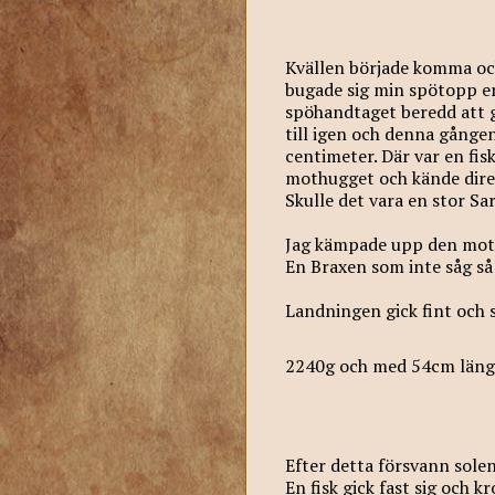
Kvällen började komma och
bugade sig min spötopp e
spöhandtaget beredd att
till igen och denna gånge
centimeter. Där var en fis
mothugget och kände direk
Skulle det vara en stor Sa
Jag kämpade upp den mot y
En Braxen som inte såg så j
Landningen gick fint och s
2240g och med 54cm läng
Efter detta försvann solen
En fisk gick fast sig och 