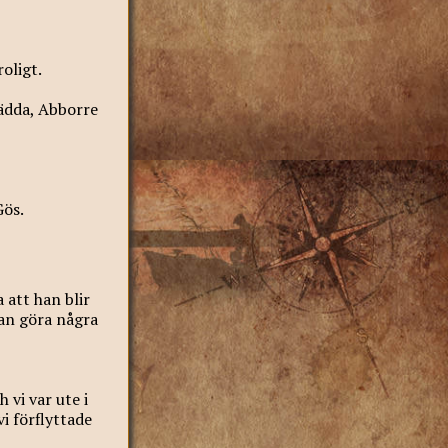
oligt.
Gädda, Abborre
Gös.
 att han blir
man göra några
 vi var ute i
vi förflyttade