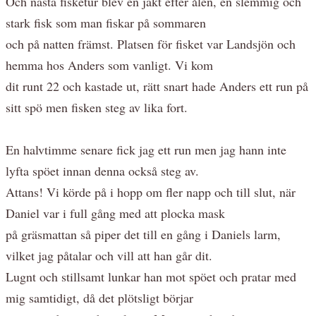
Och nästa fisketur blev en jakt efter ålen, en slemmig och
stark fisk som man fiskar på sommaren
och på natten främst. Platsen för fisket var Landsjön och
hemma hos Anders som vanligt. Vi kom
dit runt 22 och kastade ut, rätt snart hade Anders ett run på
sitt spö men fisken steg av lika fort.
En halvtimme senare fick jag ett run men jag hann inte
lyfta spöet innan denna också steg av.
Attans! Vi körde på i hopp om fler napp och till slut, när
Daniel var i full gång med att plocka mask
på gräsmattan så piper det till en gång i Daniels larm,
vilket jag påtalar och vill att han går dit.
Lugnt och stillsamt lunkar han mot spöet och pratar med
mig samtidigt, då det plötsligt börjar