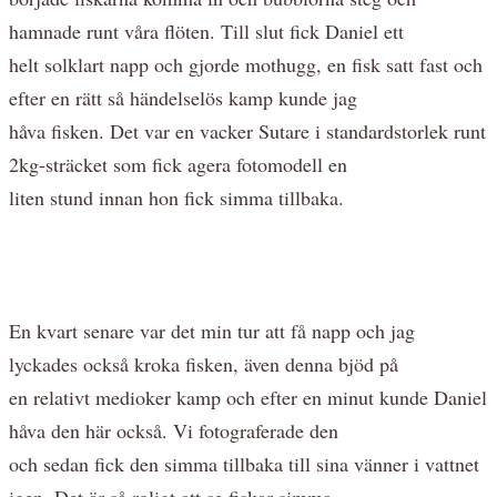
hamnade runt våra flöten. Till slut fick Daniel ett
helt solklart napp och gjorde mothugg, en fisk satt fast och
efter en rätt så händelselös kamp kunde jag
håva fisken. Det var en vacker Sutare i standardstorlek runt
2kg-sträcket som fick agera fotomodell en
liten stund innan hon fick simma tillbaka.
En kvart senare var det min tur att få napp och jag
lyckades också kroka fisken, även denna bjöd på
en relativt medioker kamp och efter en minut kunde Daniel
håva den här också. Vi fotograferade den
och sedan fick den simma tillbaka till sina vänner i vattnet
igen. Det är så roligt att se fiskar simma