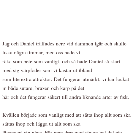
Jag och Daniel träffades nere vid dammen igår och skulle
fiska några timmar, med oss hade vi
räka som bete som vanligt, och så hade Daniel så klart
med sig värpfoder som vi kastar ut ibland
som lite extra attraktor. Det fungerar utmärkt, vi har lockat
in både sutare, braxen och karp på det
här och det fungerar säkert till andra liknande arter av fisk.
Kvällen började som vanligt med att sätta ihop allt som ska
sättas ihop och lägga ut allt som ska
läggas på sin plats. För man drar med sig en hel del när