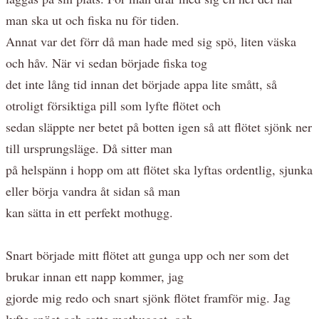
man ska ut och fiska nu för tiden.
Annat var det förr då man hade med sig spö, liten väska
och håv. När vi sedan började fiska tog
det inte lång tid innan det började appa lite smått, så
otroligt försiktiga pill som lyfte flötet och
sedan släppte ner betet på botten igen så att flötet sjönk ner
till ursprungsläge. Då sitter man
på helspänn i hopp om att flötet ska lyftas ordentlig, sjunka
eller börja vandra åt sidan så man
kan sätta in ett perfekt mothugg.
Snart började mitt flötet att gunga upp och ner som det
brukar innan ett napp kommer, jag
gjorde mig redo och snart sjönk flötet framför mig. Jag
lyfte spöet och satte mothugget, och