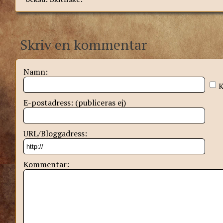
Skriv en kommentar
Namn:
K
E-postadress: (publiceras ej)
URL/Bloggadress:
Kommentar: