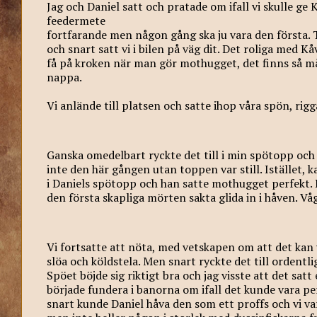
Jag och Daniel satt och pratade om ifall vi skulle ge 
feedermete
fortfarande men någon gång ska ju vara den första. T
och snart satt vi i bilen på väg dit. Det roliga med 
få på kroken när man gör mothugget, det finns så må
nappa.
Vi anlände till platsen och satte ihop våra spön, rig
Ganska omedelbart ryckte det till i min spötopp oc
inte den här gången utan toppen var still. Istället, 
i Daniels spötopp och han satte mothugget perfekt. D
den första skapliga mörten sakta glida in i håven. V
Vi fortsatte att nöta, med vetskapen om att det kan v
slöa och köldstela. Men snart ryckte det till ordentl
Spöet böjde sig riktigt bra och jag visste att det sa
började fundera i banorna om ifall det kunde vara p
snart kunde Daniel håva den som ett proffs och vi var