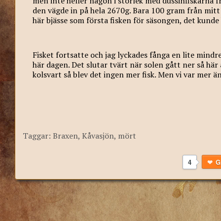
men inte heller någon i storlek med dussinfiskarna f
den vägde in på hela 2670g. Bara 100 gram från mitt
här bjässe som första fisken för säsongen, det kunde
Fisket fortsatte och jag lyckades fånga en lite mind
här dagen. Det slutar tvärt när solen gått ner så här å
kolsvart så blev det ingen mer fisk. Men vi var mer än
Taggar:
Braxen
,
Kåvasjön
,
mört
4
G