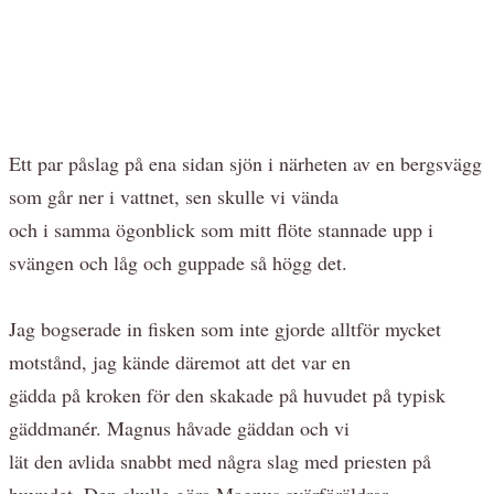
Ett par påslag på ena sidan sjön i närheten av en bergsvägg
som går ner i vattnet, sen skulle vi vända
och i samma ögonblick som mitt flöte stannade upp i
svängen och låg och guppade så högg det.
Jag bogserade in fisken som inte gjorde alltför mycket
motstånd, jag kände däremot att det var en
gädda på kroken för den skakade på huvudet på typisk
gäddmanér. Magnus håvade gäddan och vi
lät den avlida snabbt med några slag med priesten på
huvudet. Den skulle göra Magnus svärföräldrar